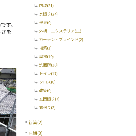
内装(21)
水廻り(24)
建具(0)
適です。
しさを
外構・エクステリア(11)
カーテン・ブラインド(2)
増築(1)
屋根(10)
洗面所(10)
トイレ(17)
クロス(8)
改築(0)
玄関廻り(7)
窓廻り(2)
新築(2)
店舗(8)