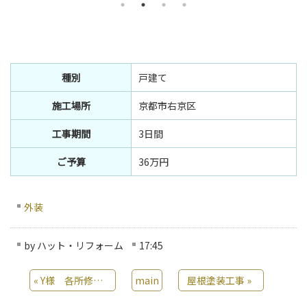
種別
戸建て
施工場所
京都市右京区
工事期間
3日間
ご予算
36万円
外装
by
ハット・リフォーム
17:45
«
Y様 各所修繕工事
main
屋根塗装工事
»