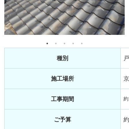
種別
施工場所
工事期間
約
ご予算
約